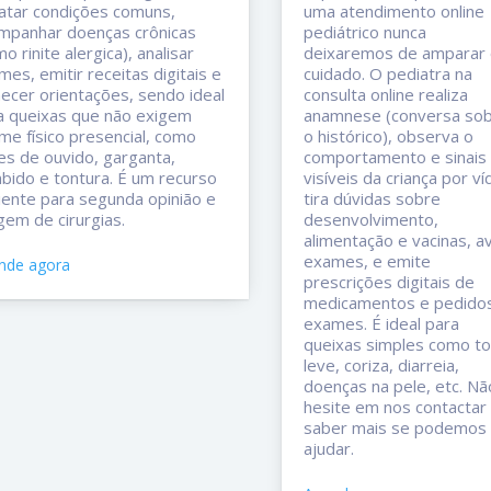
ratar condições comuns,
uma atendimento online
mpanhar doenças crônicas
pediátrico nunca
o rinite alergica), analisar
deixaremos de amparar
mes, emitir receitas digitais e
cuidado. O pediatra na
necer orientações, sendo ideal
consulta online realiza
a queixas que não exigem
anamnese (conversa so
me físico presencial, como
o histórico), observa o
es de ouvido, garganta,
comportamento e sinais
bido e tontura. É um recurso
visíveis da criança por ví
ciente para segunda opinião e
tira dúvidas sobre
agem de cirurgias.
desenvolvimento,
alimentação e vacinas, av
exames, e emite
nde agora
prescrições digitais de
medicamentos e pedido
exames. É ideal para
queixas simples como t
leve, coriza, diarreia,
doenças na pele, etc. Nã
hesite em nos contactar
saber mais se podemos 
ajudar.