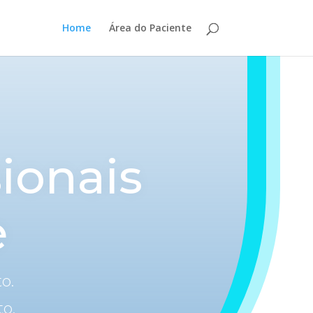
Home
Área do Paciente
ionais
e
o.
to.