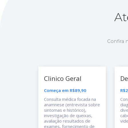
At
Confira 
Clinico Geral
De
Começa em R$89,90
R$2
Consulta médica focada na
Con
anamnese (entrevista sobre
dia
sintomas e histórico),
div
investigação de queixas,
cab
avaliação resultados de
vid
exames, fornecimento de