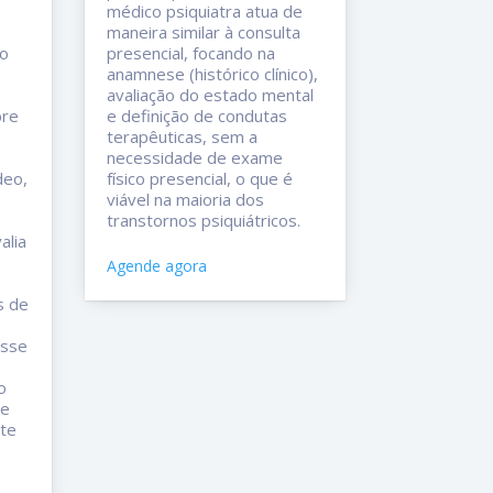
médico psiquiatra atua de
maneira similar à consulta
 o
presencial, focando na
anamnese (histórico clínico),
avaliação do estado mental
bre
e definição de condutas
terapêuticas, sem a
necessidade de exame
deo,
físico presencial, o que é
viável na maioria dos
transtornos psiquiátricos.
alia
Agende agora
s de
osse
o
 e
te