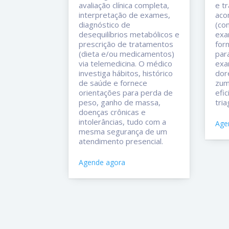
avaliação clínica completa,
e t
interpretação de exames,
aco
diagnóstico de
(com
desequilíbrios metabólicos e
exa
prescrição de tratamentos
for
(dieta e/ou medicamentos)
par
via telemedicina. O médico
exa
investiga hábitos, histórico
dor
de saúde e fornece
zum
orientações para perda de
efi
peso, ganho de massa,
tri
doenças crônicas e
intolerâncias, tudo com a
Age
mesma segurança de um
atendimento presencial.
Agende agora