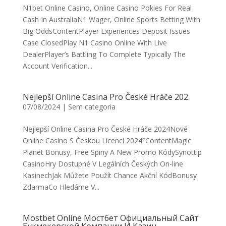
N1bet Online Casino, Online Casino Pokies For Real
Cash In AustraliaN1 Wager, Online Sports Betting With
Big OddsContentPlayer Experiences Deposit Issues
Case ClosedPlay N1 Casino Online With Live
DealerPlayer’s Battling To Complete Typically The
Account Verification...
Nejlepší Online Casina Pro České Hráče 202
07/08/2024
|
Sem categoria
Nejlepší Online Casina Pro České Hráče 2024Nové
Online Casino S Českou Licencí 2024″ContentMagic
Planet Bonusy, Free Spiny A New Promo KódySynottip
CasinoHry Dostupné V Legálních Českých On-line
KasinechJak Můžete Použít Chance Akční KódBonusy
ZdarmaCo Hledáme V...
Mostbet Online Мостбет Официальный Сайт