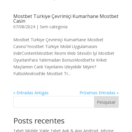
Mostbet Türkiye Çevrimiçi Kumarhane Mostbet
Casin
07/08/2024
|
Sem categoria
Mostbet Türkiye Çevrimiçi Kumarhane Mostbet
Casino”mostbet Türkiye Mobil Uygulamasını
IndirContentMostbet Resmi Web SitesiEn İyi̇ Mostbet
OyunlariPara Yatirmadan BonusMostbet’te Kriket
Maçlarının Canlı Yayınlarını Izleyebilir Miyim?
FutbolAndroid’de Mostbet Tr...
« Entradas Antigas
Próximas Entradas »
Pesquisar
Posts recentes
1xbet Mobile Yukle 1xbet Apk & App Android, Iphone