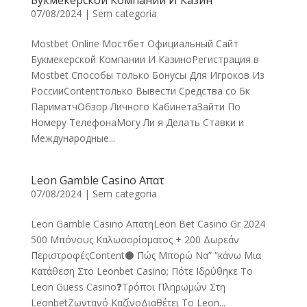
Букмекерской Компании И Казин
07/08/2024
|
Sem categoria
Mostbet Online Мостбет Официальный Сайт
Букмекерской Компании И КазиноРегистрация в
Mostbet Способы только Бонусы Для Игроков Из
РоссииContentтолько Вывести Средства со Бк
ПариматчОбзор Личного КабинетаЗайти По
Номеру ТелефонаМогу Ли я Делать Ставки и
Международные...
Leon Gamble Casino Απατ
07/08/2024
|
Sem categoria
Leon Gamble Casino ΑπατηLeon Bet Casino Gr 2024
500 Μπόνους Καλωσορίσματος + 200 Δωρεάν
ΠεριστροφέςContent⚫ Πώς Μπορώ Να” “κάνω Μια
Κατάθεση Στο Leonbet Casino; Πότε Ιδρύθηκε Το
Leon Guess Casino❓Τρόποι Πληρωμών Στη
LeonbetΖωντανό ΚαζίνοΔιαθέτει Το Leon...