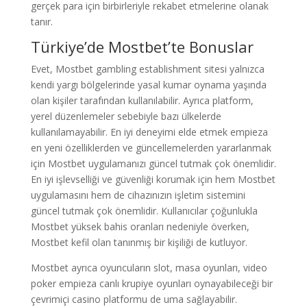
gerçek para için birbirleriyle rekabet etmelerine olanak
tanır.
Türkiye’de Mostbet’te Bonuslar
Evet, Mostbet gambling establishment sitesi yalnızca
kendi yargı bölgelerinde yasal kumar oynama yaşında
olan kişiler tarafından kullanılabilir. Ayrıca platform,
yerel düzenlemeler sebebiyle bazı ülkelerde
kullanılamayabilir. En iyi deneyimi elde etmek empieza
en yeni özelliklerden ve güncellemelerden yararlanmak
için Mostbet uygulamanızı güncel tutmak çok önemlidir.
En iyi işlevselliği ve güvenliği korumak için hem Mostbet
uygulamasını hem de cihazınızın işletim sistemini
güncel tutmak çok önemlidir. Kullanıcılar çoğunlukla
Mostbet yüksek bahis oranları nedeniyle överken,
Mostbet kefil olan tanınmış bir kişiliği de kutluyor.
Mostbet ayrıca oyuncuların slot, masa oyunları, video
poker empieza canlı krupiye oyunları oynayabileceği bir
çevrimiçi casino platformu de uma sağlayabilir.