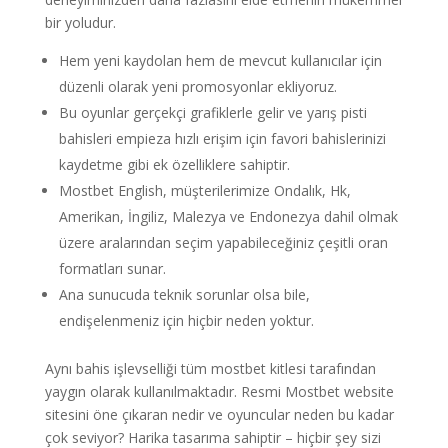
bir yoludur.
Hem yeni kaydolan hem de mevcut kullanıcılar için
düzenli olarak yeni promosyonlar ekliyoruz.
Bu oyunlar gerçekçi grafiklerle gelir ve yarış pisti
bahisleri empieza hızlı erişim için favori bahislerinizi
kaydetme gibi ek özelliklere sahiptir.
Mostbet English, müşterilerimize Ondalık, Hk,
Amerikan, İngiliz, Malezya ve Endonezya dahil olmak
üzere aralarından seçim yapabileceğiniz çeşitli oran
formatları sunar.
Ana sunucuda teknik sorunlar olsa bile,
endişelenmeniz için hiçbir neden yoktur.
Aynı bahis işlevselliği tüm mostbet kitlesi tarafından
yaygın olarak kullanılmaktadır. Resmi Mostbet website
sitesini öne çıkaran nedir ve oyuncular neden bu kadar
çok seviyor? Harika tasarıma sahiptir – hiçbir şey sizi