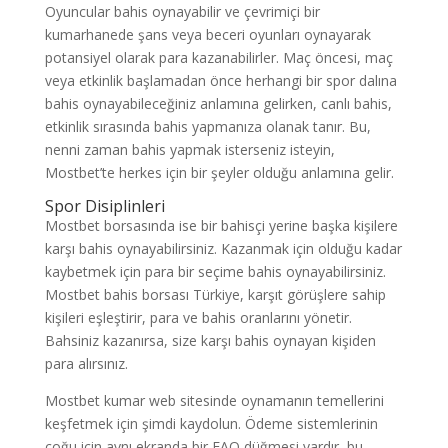
Oyuncular bahis oynayabilir ve çevrimiçi bir
kumarhanede şans veya beceri oyunları oynayarak
potansiyel olarak para kazanabilirler. Maç öncesi, maç
veya etkinlik başlamadan önce herhangi bir spor dalına
bahis oynayabileceğiniz anlamına gelirken, canlı bahis,
etkinlik sırasında bahis yapmanıza olanak tanır. Bu,
nenni zaman bahis yapmak isterseniz isteyin,
Mostbet’te herkes için bir şeyler olduğu anlamına gelir.
Spor Disiplinleri
Mostbet borsasında ise bir bahisçi yerine başka kişilere
karşı bahis oynayabilirsiniz. Kazanmak için olduğu kadar
kaybetmek için para bir seçime bahis oynayabilirsiniz.
Mostbet bahis borsası Türkiye, karşıt görüşlere sahip
kişileri eşleştirir, para ve bahis oranlarını yönetir.
Bahsiniz kazanırsa, size karşı bahis oynayan kişiden
para alırsınız.
Mostbet kumar web sitesinde oynamanın temellerini
keşfetmek için şimdi kaydolun. Ödeme sistemlerinin
çoğu için aynı ekranda bir FAQ düğmesi vardır, bu