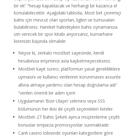
bir ek” “hesap kapatılacak ve herhangi bir kazanca el
konulabilecektir. Aşağıdaki tabloda, Most bet çevrimiçi
bahis için mevcut olan sporları, ligleri ve turnuvaları
bulabilirsiniz. Hareket halindeyken bahis oynamanıza
izin verecek bir spor kitabı arıyorsanız, kumarhane
listenizin başında olmalıdır.
Neyse ki, zerkalo mostbet sayesinde, kendi
hesabınıza erişiminizi asla kaybetmeyeceksiniz.
Mostbet kayıt süreci, platformun yasal gerekliliklere
uymasını ve kullanıcı verilerinin korunmasını assurée
altına almaya yardımcı olan hesap doğrulama adı”
“verilen önemli bir adım içerir.
Uygulamanın ‘Bize Ulaşın’ sekmesi veya SSS
bölümünün her ikisi de çeşitli seçenekleri listeler.
Mostbet-27 Bahis Şirketi ayrıca müşterilerine çeşitli
bonuslar empieza promosyonlar sunmaktadır.
Canlı casino lobisinde oyunları kategorilere göre