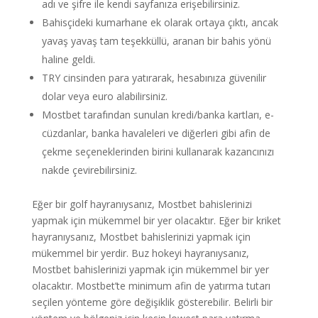
adı ve şifre ile kendi sayfanıza erişebilirsiniz.
Bahisçideki kumarhane ek olarak ortaya çıktı, ancak
yavaş yavaş tam teşekküllü, aranan bir bahis yönü
haline geldi.
TRY cinsinden para yatırarak, hesabınıza güvenilir
dolar veya euro alabilirsiniz.
Mostbet tarafından sunulan kredi/banka kartları, e-
cüzdanlar, banka havaleleri ve diğerleri gibi afin de
çekme seçeneklerinden birini kullanarak kazancınızı
nakde çevirebilirsiniz.
Eğer bir golf hayranıysanız, Mostbet bahislerinizi
yapmak için mükemmel bir yer olacaktır. Eğer bir kriket
hayranıysanız, Mostbet bahislerinizi yapmak için
mükemmel bir yerdir. Buz hokeyi hayranıysanız,
Mostbet bahislerinizi yapmak için mükemmel bir yer
olacaktır. Mostbet’te minimum afin de yatırma tutarı
seçilen yönteme göre değişiklik gösterebilir. Belirli bir