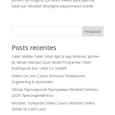
yöntem ve bölgeniz için kesin lowest para yatırma
tutarı için Mostbet desteğine başvurmanız önerilir.
Pesquisar
Posts recentes
1xbet Mobile Yukle 1xbet Apk & App Android, Iphone
Ilə Idman Mərcləri Üçün Mobil Proqramlar 1xbet
Azərbaycan Aze 1xbet Co Simplifi
Online On Line Casino Bonuses Dhakavision
Engineering & Automatio
Обзор Партнерской Программы Mostbet Partners
2024: Присоединяйтесь!
Mostbet: Türkiye’de Online Casino Mostbet Online
Slotlar Ve Canlı-casin