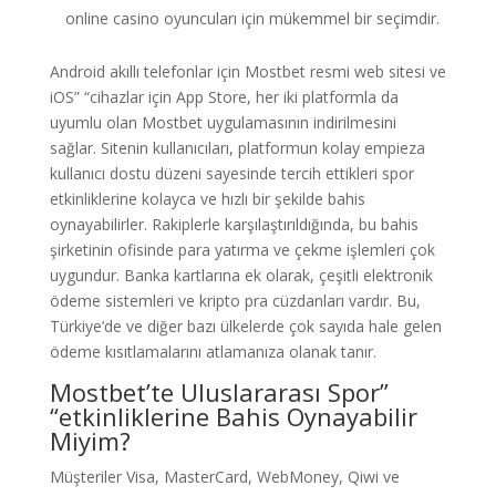
online casino oyuncuları için mükemmel bir seçimdir.
Android akıllı telefonlar için Mostbet resmi web sitesi ve
iOS” “cihazlar için App Store, her iki platformla da
uyumlu olan Mostbet uygulamasının indirilmesini
sağlar. Sitenin kullanıcıları, platformun kolay empieza
kullanıcı dostu düzeni sayesinde tercih ettikleri spor
etkinliklerine kolayca ve hızlı bir şekilde bahis
oynayabilirler. Rakiplerle karşılaştırıldığında, bu bahis
şirketinin ofisinde para yatırma ve çekme işlemleri çok
uygundur. Banka kartlarına ek olarak, çeşitli elektronik
ödeme sistemleri ve kripto pra cüzdanları vardır. Bu,
Türkiye’de ve diğer bazı ülkelerde çok sayıda hale gelen
ödeme kısıtlamalarını atlamanıza olanak tanır.
Mostbet’te Uluslararası Spor”
“etkinliklerine Bahis Oynayabilir
Miyim?
Müşteriler Visa, MasterCard, WebMoney, Qiwi ve