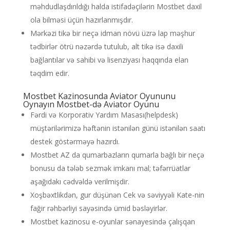
məhdudlaşdırıldığı halda istifadəçilərin Mostbet daxil
ola bilməsi üçün hazırlanmışdır.
Mərkəzi tikə bir neçə idman növü üzrə lap məşhur
tədbirlər ötrü nəzərdə tutulub, alt tikə isə daxili
bağlantılar və sahibi və lisenziyası haqqında elan
təqdim edir.
Mostbet Kazinosunda Aviator Oyununu
Oynayın Mostbet-də Aviator Oyunu
Fərdi və Korporativ Yardım Masası(helpdesk)
müştərilərimizə həftənin istənilən günü istənilən saatı
destek göstərməyə hazırdı.
Mostbet AZ da qumarbazların qumarla bağlı bir neçə
bonusu da tələb sezmək imkanı mal; təfərrüatlar
aşağıdakı cədvəldə verilmişdir.
Xoşbəxtlikdən, gur düşünən Cek və səviyyəli Kate-nin
fağir rəhbərliyi sayəsində ümid bəsləyirlər.
Mostbet kazinosu e-oyunlar sənayesində çalışqan