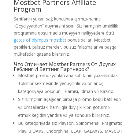
Mostbet Partners Affiliate
Program
Səhifənin yuxarı sağ küncündə qırmızı-narıncı
“Qeydiyyatdan” düyməsini sıxın. Siz həmçinin ümidlilik
proqramına qoşulmaqla müəyyən nailiyyətlərə ötrü
gates of olympus mostbet
bonus xallar, Mostbet
qəpikləri, pulsuz mərclər, pulsuz fırlatmalar və başqa
mükafatlar qazana bilərsiniz.
Что Отличает Mostbet Partners От Других
Геблинг И Беттинг Партнерок?
Mostbet promosyonları ana səhifənin yuxarısındakı
Təkliflər sekmesinde yerləşdirilir və onlar üç
kateqoriyaya bölünür – Hamısı, İdman və Kazino.
Siz həmçinin aşağıdan birbaşa promo kodu batil edə
və əmsallardakı hamılıqla dəyişiklikləri götürmə
etmək keçidini yandıra və ya söndürə bilərsiniz.
Bu kateqoriyada siz Playson, Spinomenal, Pragmatic
Play, 3 OAKS, Endorphina, LEAP, GALAXYS, MASCOT