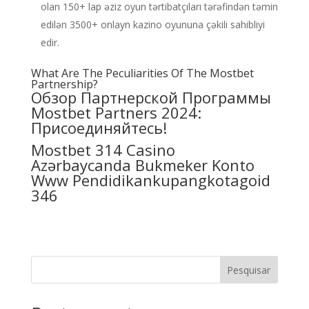
olan 150+ lap əziz oyun tərtibatçıları tərəfindən təmin
edilən 3500+ onlayn kazino oyununa çəkili sahibliyi
edir.
What Are The Peculiarities Of The Mostbet
Partnership?
Обзор Партнерской Программы
Mostbet Partners 2024:
Присоединяйтесь!
Mostbet 314 Casino
Azərbaycanda Bukmeker Konto
Www Pendidikankupangkotagoid
346
Pesquisar