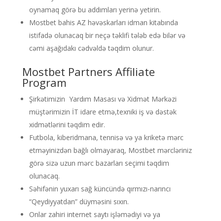
oynamaq görə bu addımları yerinə yetirin.
Mostbet bahis AZ həvəskarları idman kitabında
istifadə olunacaq bir neçə təklifi tələb edə bilər və
cəmi aşağıdakı cədvəldə təqdim olunur.
Mostbet Partners Affiliate
Program
Şirkətimizin Yardım Masası və Xidmət Mərkəzi
müştərimizin İT idare etmə,texniki iş və dəstək
xidmətlərini təqdim edir.
Futbola, kiberidmana, tennisə və ya kriketə mərc
etməyinizdən bağlı olmayaraq, Mostbet mərcləriniz
görə sizə uzun mərc bazarları seçimi təqdim
olunacaq.
Səhifənin yuxarı sağ küncündə qırmızı-narıncı
“Qeydiyyatdan” düyməsini sıxın.
Onlar zahiri internet saytı işləmədiyi və ya