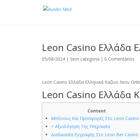
Leon Casino Ελλάδα Ε
05/08/2024
|
Sem categoria
|
0 Comentários
Leon Casino Ελλάδα Ελληνικά Καζίνο Λεον Onli
Leon Casino Ελλάδα Κρ
Content
Μπόνους Και Προσφορές Στο Leon Casino
⚡ Αξιολόγηση Της Υπερ/κατα
Διαδικασία Εγγραφής Στο Leon Bet Casino