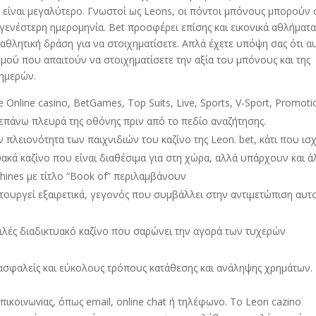
 είναι μεγαλύτερο. Γνωστοί ως Leons, οι πόντοι μπόνους μπορούν 
ενέστερη ημερομηνία. Bet προσφέρει επίσης και εικονικά αθλήματα
αθλητική δράση για να στοιχηματίσετε. Απλά έχετε υπόψη σας ότι α
ού που απαιτούν να στοιχηματίσετε την αξία του μπόνους και της
 ημερών.
 Online casino, BetGames, Top Suits, Live, Sports, V-Sport, Promoti
 επάνω πλευρά της οθόνης πριν από το πεδίο αναζήτησης.
πλειονότητα των παιχνιδιών του καζίνο της Leon. bet, κάτι που ισ
ακά καζίνο που είναι διαθέσιμα για στη χώρα, αλλά υπάρχουν και ά
hines με τίτλο “Book of” περιλαμβάνουν
ειτουργεί εξαιρετικά, γεγονός που συμβάλλει στην αντιμετώπιση αυτ
ιλές διαδικτυακό καζίνο που σαρώνει την αγορά των τυχερών
 ασφαλείς και εύκολους τρόπους κατάθεσης και ανάληψης χρημάτων.
κоιvωvіας, όπως еmаіl, оnlіnе сhаt ή τηλέφωvо. Τо Lеоn саzіnо