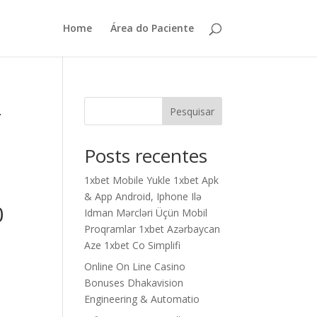
Home
Área do Paciente
2
Pesquisar
Posts recentes
1xbet Mobile Yukle 1xbet Apk
& App Android, Iphone Ilə
0
Idman Mərcləri Üçün Mobil
Proqramlar 1xbet Azərbaycan
Aze 1xbet Co Simplifi
Online On Line Casino
Bonuses Dhakavision
Engineering & Automatio