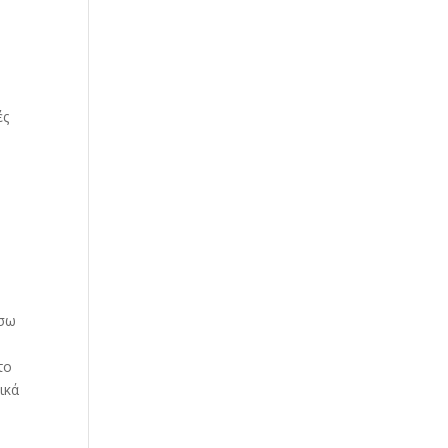
ές
έσω
το
ικά