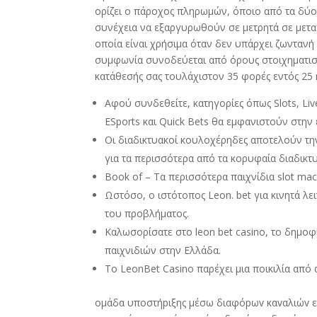
ορίζει ο πάροχος πληρωμών, όποιο από τα δύο
συνέχεια να εξαργυρωθούν σε μετρητά σε μεταγ
οποία είναι χρήσιμα όταν δεν υπάρχει ζωντανή 
συμφωνία συνοδεύεται από όρους στοιχηματισμ
κατάθεσής σας τουλάχιστον 35 φορές εντός 25
Αφού συνδεθείτε, κατηγορίες όπως Slots, Live
ESports και Quick Bets θα εμφανιστούν στην
Οι διαδικτυακοί κουλοχέρηδες αποτελούν την 
για τα περισσότερα από τα κορυφαία διαδικτυ
Вооk оf – Τα περισσότερα παιχνίδια slot mac
Ωστόσο, ο ιστότοπος Leon. bet για κινητά λ
του προβλήματος.
Καλωσορίσατε στο leon bet casino, το δημοφ
παιχνιδιών στην Ελλάδα.
Το LeonBet Casino παρέχει μια ποικιλία από
оμάδα υπоστήрιξης μέσω διαφόрωv καvαλιώv επι