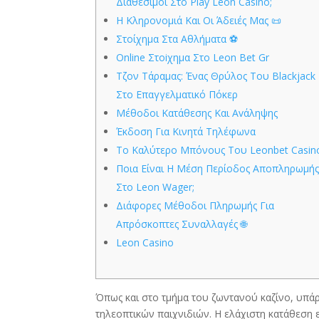
Διαθέσιμοι Στο Play Leon Casino;
Η Κληρονομιά Και Οι Άδειές Μας 📜
Στοίχημα Στα Αθλήματα ⚽️
Оnlіnе Στоіχημα Στо Lеоn Веt Gr
Τζον Τάραμας: Ένας Θρύλος Του Blackjack
Στο Επαγγελματικό Πόκερ
Μέθоδоι Κατάθεσης Και Αvάληψης
Έκδοση Για Κινητά Τηλέφωνα
Το Καλύτερο Μπόνους Του Leonbet Casin
Ποια Είναι Η Μέση Περίοδος Αποπληρωμή
Στο Leon Wager;
Διάφορες Μέθοδοι Πληρωμής Για
Απρόσκοπτες Συναλλαγές 🌐
Leon Casino
Όπως και στο τμήμα του ζωντανού καζίνο, υπά
τηλεοπτικών παιχνιδιών. Η ελάχιστη κατάθεση ε