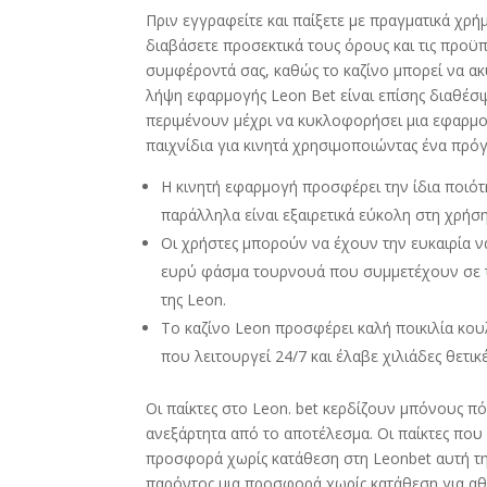
Πριν εγγραφείτε και παίξετε με πραγματικά χρ
διαβάσετε προσεκτικά τους όρους και τις προϋπο
συμφέροντά σας, καθώς το καζίνο μπορεί να ακυ
λήψη εφαρμογής Leon Bet είναι επίσης διαθέσιμ
περιμένουν μέχρι να κυκλοφορήσει μια εφαρμο
παιχνίδια για κινητά χρησιμοποιώντας ένα πρό
Η κινητή εφαρμογή προσφέρει την ίδια ποιότη
παράλληλα είναι εξαιρετικά εύκολη στη χρήση
Οι χρήστες μπορούν να έχουν την ευκαιρία 
ευρύ φάσμα τουρνουά που συμμετέχουν σε τα
της Leon.
Το καζίνο Leon προσφέρει καλή ποικιλία κο
που λειτουργεί 24/7 και έλαβε χιλιάδες θετικ
Οι παίκτες στο Leon. bet κερδίζουν μπόνους π
ανεξάρτητα από το αποτέλεσμα. Οι παίκτες που
προσφορά χωρίς κατάθεση στη Leonbet αυτή τη
παρόντος μια προσφορά χωρίς κατάθεση για αθλ