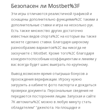
Безопасен ли Mostbet%3F
Эти игры отличаются реалистичной графикой и
оснащены дополнительно функциями%2C такими а
дополнительные ставки и игра на несколько рук.
Есть также множество других достаточно
известных видов спорта%2C на которые вы также
можете сделано ставки. Благодаря широкому
разнообразию вариантов%2C вы никогда не
заскучаете с Mostbet. Кроме того%2C благодаря
конкурентоспособным коэффициентам и линиям у
вас всегда будет шанс выиграть по-крупному.
Вывод возможен время отыгрыша бонусов а
прохождения верификации. Игроку нужно
загрузить а кабинете фото паспорта и дождаться
проверки документа. Персональные сведения не
передаются посторонняя лицам. Запуская и сайте
7K автоматы%2C можно в любую минуту стать
обладателем” “джекпота. На площадке и