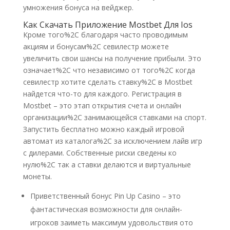
умножения бонуса на вейджер.
Как Скачать Приложение Mostbet Для Ios
Кроме того%2C благодаря часто проводимым
акциям и бонусам%2C севилестр можете
увеличить свои шансы на получение прибыли. Это
означает%2C что независимо от того%2C когда
севилестр хотите сделать ставку%2C в Mostbet
найдется что-то для каждого. Регистрация в
Mostbet – это этап открытия счета и онлайн
организации%2C занимающейся ставками на спорт.
Запустить бесплатно можно каждый игровой
автомат из каталога%2C за исключением лайв игр
с дилерами. Собственные риски сведены ко
нулю%2C так а ставки делаются и виртуальные
монеты.
Приветственный бонус Pin Up Casino – это
фантастическая возможности для онлайн-
игроков заиметь максимум удовольствия ото