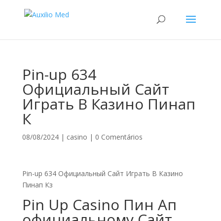
Pin-up 634
Официальный Сайт
Играть В Казино Пинап
К
08/08/2024
|
casino
|
0 Comentários
Pin-up 634 Официальный Сайт Играть В Казино
Пинап Кз
Pin Up Casino Пин Ап
официальному Сайт