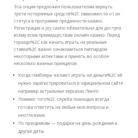
Эта опция предложил пользователям вернуть
трети потерянных средств%2C зависимости от их
статуса в программе преданности казино.
Регистрация а joy casino обязательна для доступа
всему всем преимуществам онлайн казино. Перед
гораздо%2C как начать играть на реальные
ставки%2C важно ознакомиться пиппардом
некоторыми аспектами и принять во особое
несколько важных принципов.
Когда гемблеры желают играть на деньги%2C ей
нужно зарегистрироваться в официальном сайте
например актуальных зеркалах ПинУп.
Помимо того%2C служба помощью всегда
готова ответить на любые мои вопросы и
неотложные.
По праздникам — подарки на день рождения и
другие даты.