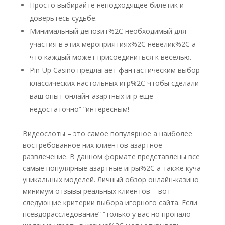
Просто выбирайте неподходящее билетик и
доверьтесь судьбе.
Минимальный депозит%2C необходимый для
участия в этих мероприятиях%2C невелик%2C а
что каждый может присоединиться к веселью.
Pin-Up Casino предлагает фантастическим выбор
классических настольных игр%2C чтобы сделали
ваш опыт онлайн-азартных игр еще
недостаточно” “интересным!
Видеослоты – это самое популярное а наиболее
востребованное них клиентов азартное
развлечение. В данном формате представлены все
самые популярные азартные игры%2C а также куча
уникальных моделей. Личный обзор онлайн-казино
минимум отзывы реальных клиентов – вот
следующие критерии выбора игорного сайта. Если
псевдорасследование” “только у вас но пропало