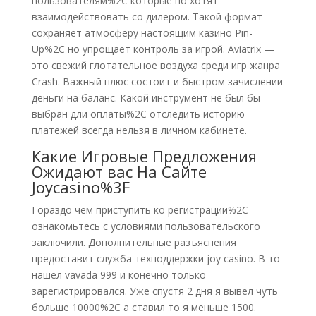
пользователям%2C которые но хотят
взаимодействовать со дилером. Такой формат
сохраняет атмосферу настоящим казино Pin-
Up%2C но упрощает контроль за игрой. Aviatrix —
это свежий глотательное воздуха среди игр жанра
Crash. Важный плюс состоит и быстром зачислении
деньги на баланс. Какой инструмент не был бы
выбран дли оплаты%2C отследить историю
платежей всегда нельзя в личном кабинете.
Какие Игровые Предложения
Ожидают вас На Сайте
Joycasino%3F
Гораздо чем приступить ко регистрации%2C
ознакомьтесь с условиями пользовательского
заключили. Дополнительные разъяснения
предоставит служба техподдержки joy casino. В то
нашел vavada 999 и конечно только
зарегистрировался. Уже спустя 2 дня я вывел чуть
больше 10000%2C а ставил то я меньше 1500.