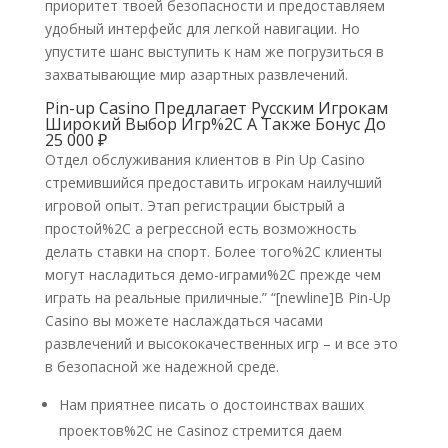
приоритет твоей безопасности и предоставляем
удобный интерфейс для легкой навигации. Но
упустите шанс выступить к нам же погрузиться в
захватывающие мир азартных развлечений.
Pin-up Casino Предлагает Русским Игрокам
Широкий Выбор Игр%2C А Также Бонус До
25 000 ₽
Отдел обслуживания клиентов в Pin Up Casino
стремившийся предоставить игрокам наилучший
игровой опыт. Этап регистрации быстрый а
простой%2C а регрессной есть возможность
делать ставки на спорт. Более того%2C клиенты
могут насладиться демо-играми%2C прежде чем
играть на реальные приличные.” “[newline]В Pin-Up
Casino вы можете наслаждаться часами
развлечений и высококачественных игр – и все это
в безопасной же надежной среде.
Нам приятнее писать о достоинствах ваших
проектов%2C не Casinoz стремится даем