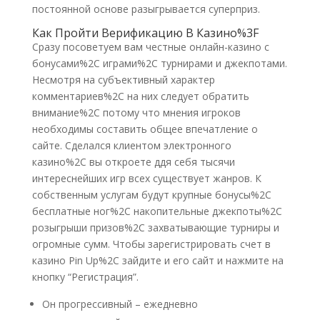
постоянной основе разыгрывается суперприз.
Как Пройти Верификацию В Казино%3F
Сразу посоветуем вам честные онлайн-казино с
бонусами%2C играми%2C турнирами и джекпотами.
Несмотря на субъективный характер
комментариев%2C на них следует обратить
внимание%2C потому что мнения игроков
необходимы составить общее впечатление о
сайте. Сделался клиентом электронного
казино%2C вы откроете ддя себя тысячи
интереснейших игр всех существует жанров. К
собственным услугам будут крупные бонусы%2C
бесплатные ног%2C накопительные джекпоты%2C
розыгрыши призов%2C захватывающие турниры и
огромные сумм. Чтобы зарегистрировать счет в
казино Pin Up%2C зайдите и его сайт и нажмите на
кнопку “Регистрация”.
Он прогрессивный – ежедневно