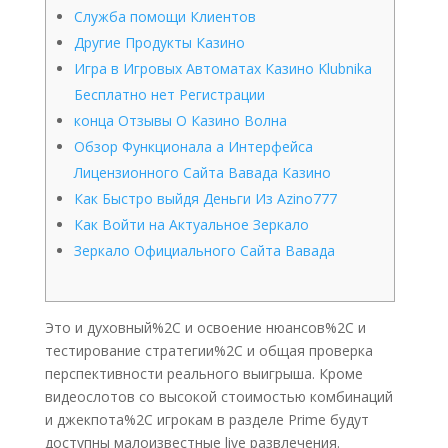
Служба помощи Клиентов
Другие Продукты Казино
Игра в Игровых Автоматах Казино Klubnika
Бесплатно нет Регистрации
конца Отзывы О Казино Волна
Обзор Функционала а Интерфейса
Лицензионного Сайта Вавада Казино
Как Быстро выйдя Деньги Из Azino777
Как Войти на Актуальное Зеркало
Зеркало Официального Сайта Вавада
Это и духовный%2C и освоение нюансов%2C и
тестирование стратегии%2C и общая проверка
перспективности реального выигрыша. Кроме
видеослотов со высокой стоимостью комбинаций
и джекпота%2C игрокам в разделе Prime будут
доступны малоизвестные live развлечения.