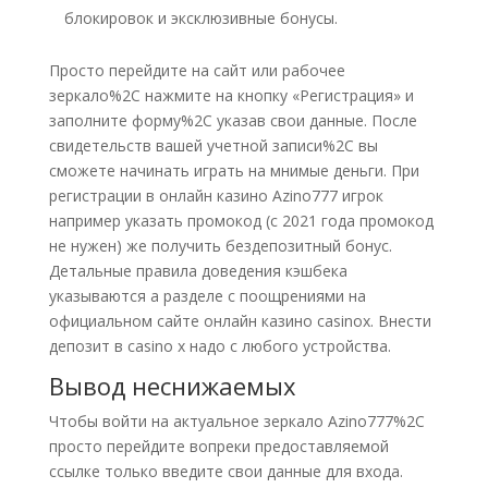
блокировок и эксклюзивные бонусы.
Просто перейдите на сайт или рабочее
зеркало%2C нажмите на кнопку «Регистрация» и
заполните форму%2C указав свои данные. После
свидетельств вашей учетной записи%2C вы
сможете начинать играть на мнимые деньги. При
регистрации в онлайн казино Azino777 игрок
например указать промокод (c 2021 года промокод
не нужен) же получить бездепозитный бонус.
Детальные правила доведения кэшбека
указываются а разделе с поощрениями на
официальном сайте онлайн казино casinox. Внести
депозит в casino x надо с любого устройства.
Вывод неснижаемых
Чтобы войти на актуальное зеркало Azino777%2C
просто перейдите вопреки предоставляемой
ссылке только введите свои данные для входа.