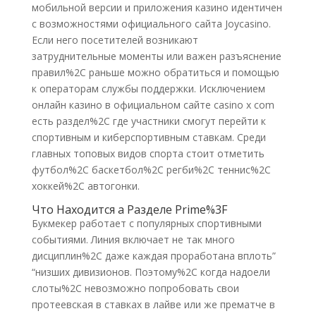
мобильной версии и приложения казино идентичен
с возможностями официального сайта Joycasino.
Если него посетителей возникают
затруднительные моменты или важен разъяснение
правил%2C раньше можно обратиться и помощью
к операторам службы поддержки. Исключением
онлайн казино в официальном сайте casino x com
есть раздел%2C где участники смогут перейти к
спортивным и киберспортивным ставкам. Среди
главных топовых видов спорта стоит отметить
футбол%2C баскетбол%2C регби%2C теннис%2C
хоккей%2C автогонки.
Что Находится а Разделе Prime%3F
Букмекер работает с популярных спортивными
событиями. Линия включает не так много
дисциплин%2C даже каждая проработана вплоть”
“низших дивизионов. Поэтому%2C когда надоели
слоты%2C невозможно попробовать свои
протеевская в ставках в лайве или же прематче в