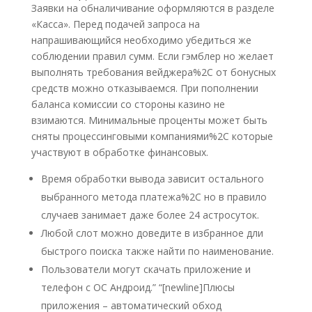
Заявки на обналичивание оформляются в разделе
«Касса». Перед подачей запроса на
напрашивающийся необходимо убедиться же
соблюдении правил сумм. Если гэмблер но желает
выполнять требования вейджера%2C от бонусных
средств можно отказываемся. При пополнении
баланса комиссии со стороны казино не
взимаются. Минимальные проценты может быть
сняты процессинговыми компаниями%2C которые
участвуют в обработке финансовых.
Время обработки вывода зависит остального
выбранного метода платежа%2C но в правило
случаев занимает даже более 24 астросуток.
Любой слот можно доведите в избранное дли
быстрого поиска также найти по наименование.
Пользователи могут скачать приложение и
телефон с ОС Андроид.” “[newline]Плюсы
приложения – автоматический обход