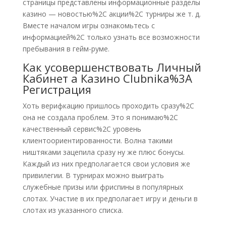
страницы представлены информационные разделы
казино — новостью%2C акции%2C турниры же т. д.
Вместе началом игры ознакомьтесь с
информацией%2C только узнать все возможности
пребывания в гейм-руме.
Как усовершенствовать Личный
Кабинет а Казино Clubnika%3A
Регистрация
Хоть верифкацию пришлось проходить сразу%2C
она не создала проблем. Это я понимаю%2C
качественный сервис%2C уровень
клиентоориентированности. Волна такими
ништяками зацепила сразу ну же плюс бонусы.
Каждый из них предполагается свои условия же
привилегии. В турнирах можно выиграть
служебные призы или фриспины в популярных
слотах. Участие в их предполагает игру и деньги в
слотах из указанного списка.