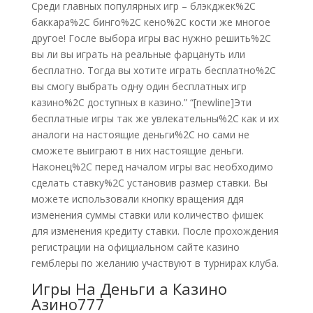
Среди главных популярных игр – блэкджек%2C
баккара%2C бинго%2C кено%2C кости же многое
другое! Госле выбора игры вас нужно решить%2C
вы ли вы играть на реальные фарцануть или
бесплатно. Тогда вы хотите играть бесплатно%2C
вы смогу выбрать одну один бесплатных игр
казино%2C доступных в казино.” “[newline]Эти
бесплатные игры так же увлекательны%2C как и их
аналоги на настоящие деньги%2C но сами не
сможете выиграют в них настоящие деньги.
Наконец%2C перед началом игры вас необходимо
сделать ставку%2C установив размер ставки. Вы
можете использовали кнопку вращения ддя
изменения суммы ставки или количество фишек
для изменения кредиту ставки. После прохождения
регистрации на официальном сайте казино
гемблеры по желанию участвуют в турнирах клуба.
Игры На Деньги а Казино
Азино777